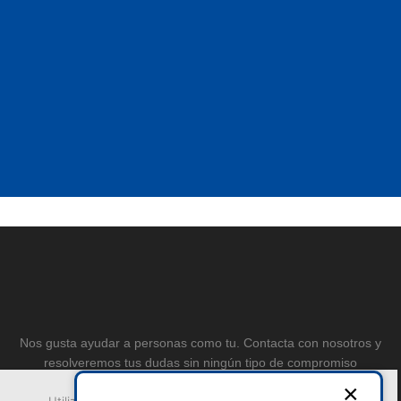
Nos gusta ayudar a personas como tu. Contacta con nosotros y
resolveremos tus dudas sin ningún tipo de compromiso
×
Utilizamos cookies para asegurar que damos la mejor