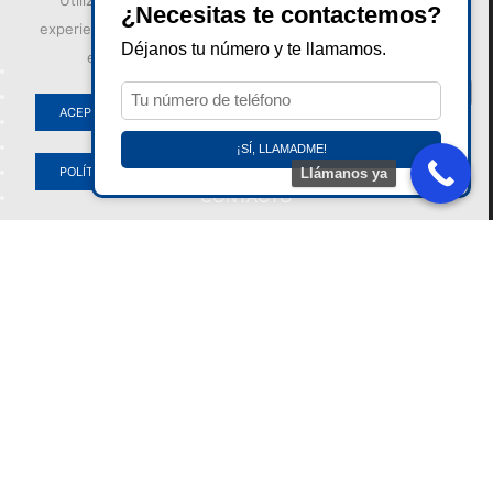
¿Necesitas te contactemos?
Nosotros
experiencia al usuario en nuestra web. Si sigues utilizando
Déjanos tu número y te llamamos.
este sitio asumiremos que estás de acuerdo.
INICIO
AGENCIA REALE
ACEPTAR
ASISTENCIA
RED TALLERES
¡SÍ, LLAMADME!
BLOG
POLÍTICA DE PRIVACIDAD
Llámanos ya
CONTACTO
Servicios
SEGUROS DE VIDA
RESPONSABILIAD CIVIL
ACCIDENTES
DE HOGAR
AUTOMÓVILES
SALUD