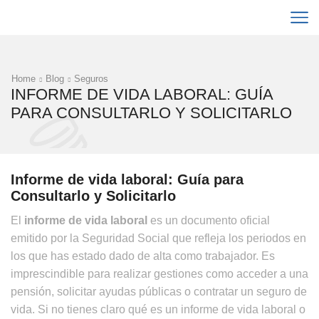
Home
Blog
Seguros
INFORME DE VIDA LABORAL: GUÍA
PARA CONSULTARLO Y SOLICITARLO
Informe de vida laboral: Guía para
Consultarlo y Solicitarlo
El
informe de vida laboral
es un documento oficial
emitido por la Seguridad Social que refleja los periodos en
los que has estado dado de alta como trabajador. Es
imprescindible para realizar gestiones como acceder a una
pensión, solicitar ayudas públicas o contratar un seguro de
vida. Si no tienes claro qué es un informe de vida laboral o